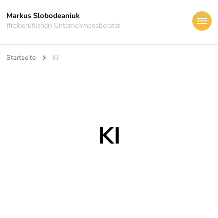
Markus Slobodeaniuk
(freiberuflicher) Unternehmensberater
Startseite
KI
KI