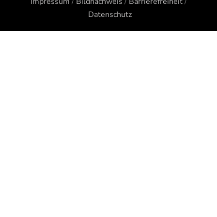
Impressum
/
Bildnachweis
/
Barrierefreiheit
/
Datenschutz