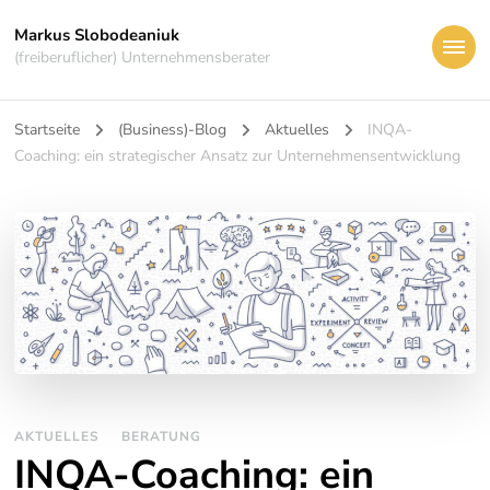
Markus Slobodeaniuk
(freiberuflicher) Unternehmensberater
Startseite
(Business)-Blog
Aktuelles
INQA-
Coaching: ein strategischer Ansatz zur Unternehmensentwicklung
AKTUELLES
BERATUNG
INQA-Coaching: ein